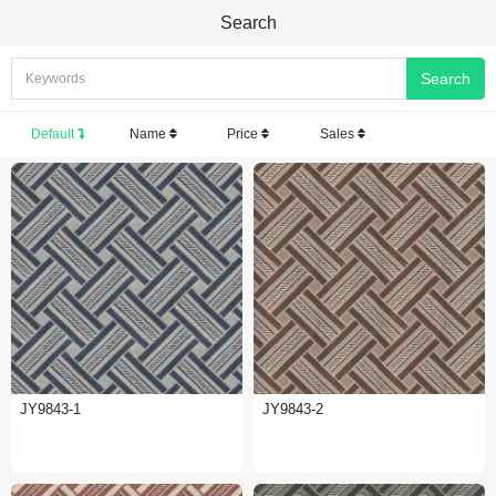
Search
Default
Name
Price
Sales
JY9843-1
JY9843-2