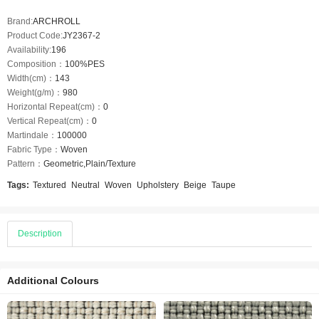
Brand:
ARCHROLL
Product Code:
JY2367-2
Availability:
196
Composition：
100%PES
Width(cm)：
143
Weight(g/m)：
980
Horizontal Repeat(cm)：
0
Vertical Repeat(cm)：
0
Martindale：
100000
Fabric Type：
Woven
Pattern：
Geometric,Plain/Texture
Tags:
Textured
Neutral
Woven
Upholstery
Beige
Taupe
Description
Additional Colours