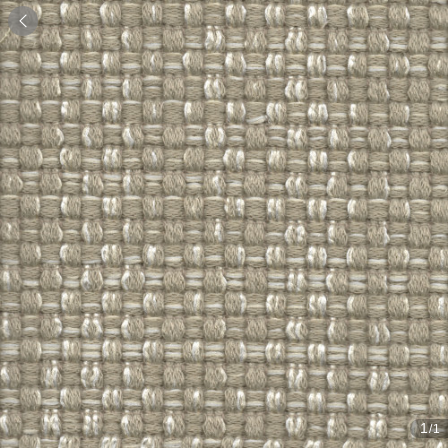

1
/1