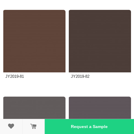
JY2019-81
JY2019-82

Request a Sample