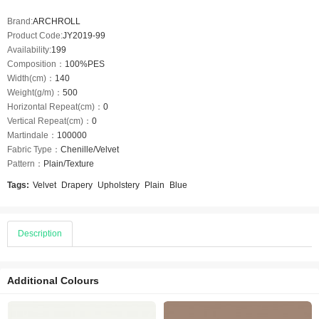
Brand:
ARCHROLL
Product Code:
JY2019-99
Availability:
199
Composition：
100%PES
Width(cm)：
140
Weight(g/m)：
500
Horizontal Repeat(cm)：
0
Vertical Repeat(cm)：
0
Martindale：
100000
Fabric Type：
Chenille/Velvet
Pattern：
Plain/Texture
Tags:
Velvet
Drapery
Upholstery
Plain
Blue
Description
Additional Colours