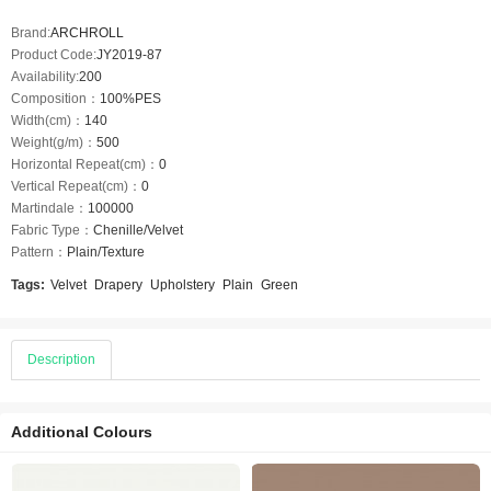
Brand:
ARCHROLL
Product Code:
JY2019-87
Availability:
200
Composition：
100%PES
Width(cm)：
140
Weight(g/m)：
500
Horizontal Repeat(cm)：
0
Vertical Repeat(cm)：
0
Martindale：
100000
Fabric Type：
Chenille/Velvet
Pattern：
Plain/Texture
Tags:
Velvet
Drapery
Upholstery
Plain
Green
Description
Additional Colours