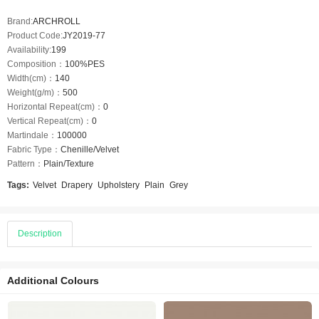
Brand:
ARCHROLL
Product Code:
JY2019-77
Availability:
199
Composition：
100%PES
Width(cm)：
140
Weight(g/m)：
500
Horizontal Repeat(cm)：
0
Vertical Repeat(cm)：
0
Martindale：
100000
Fabric Type：
Chenille/Velvet
Pattern：
Plain/Texture
Tags:
Velvet
Drapery
Upholstery
Plain
Grey
Description
Additional Colours