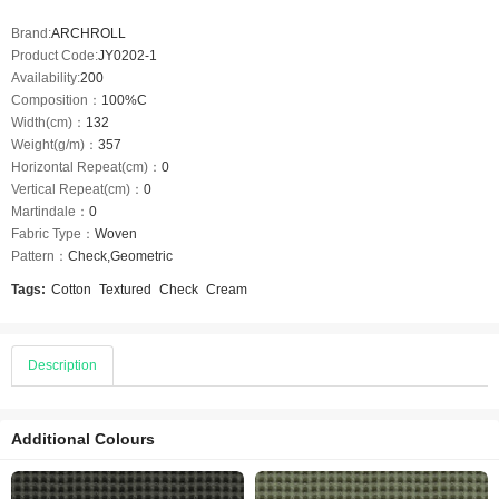
Brand:
ARCHROLL
Product Code:
JY0202-1
Availability:
200
Composition：
100%C
Width(cm)：
132
Weight(g/m)：
357
Horizontal Repeat(cm)：
0
Vertical Repeat(cm)：
0
Martindale：
0
Fabric Type：
Woven
Pattern：
Check,Geometric
Tags:
Cotton
Textured
Check
Cream
Description
Additional Colours