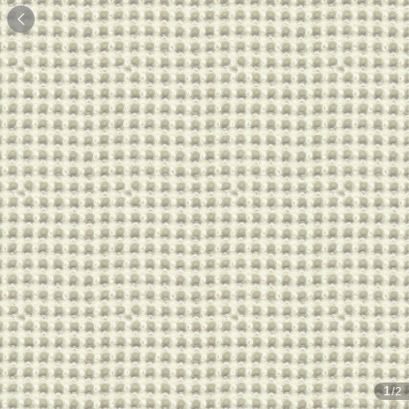

1
/2