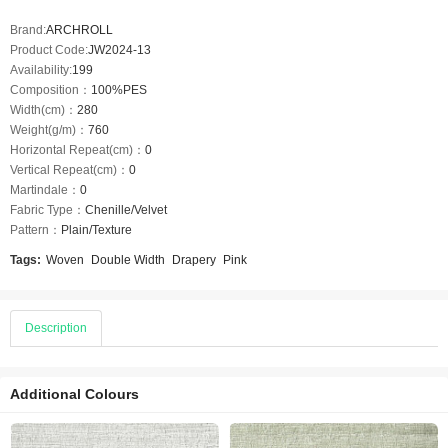
Brand:
ARCHROLL
Product Code:
JW2024-13
Availability:
199
Composition：
100%PES
Width(cm)：
280
Weight(g/m)：
760
Horizontal Repeat(cm)：
0
Vertical Repeat(cm)：
0
Martindale：
0
Fabric Type：
Chenille/Velvet
Pattern：
Plain/Texture
Tags:
Woven
Double Width
Drapery
Pink
Description
Additional Colours