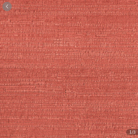

1
/3