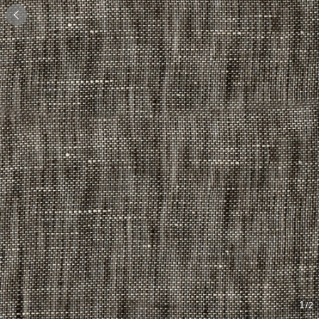

1
/2