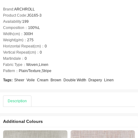
Brand:
ARCHROLL
Product Code:
JG165-3
Availability:
199
Composition：
100%L
Width(cm)：
300H
Weight(g/m)：
275
Horizontal Repeat(cm)：
0
Vertical Repeat(cm)：
0
Martindale：
0
Fabric Type：
Woven,Linen
Pattern：
Plain/Texture,Stripe
Tags:
Sheer
Voile
Cream
Brown
Double Width
Drapery
Linen
Description
Additional Colours