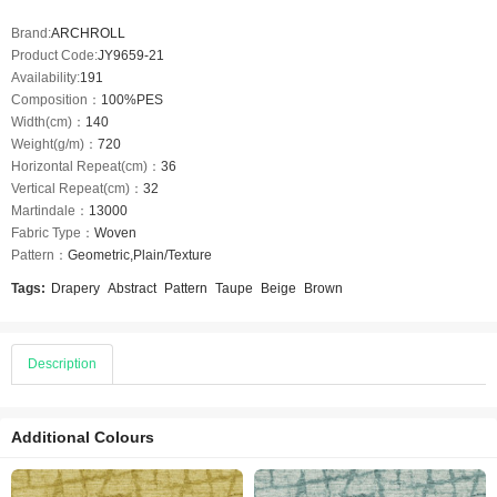
Brand:
ARCHROLL
Product Code:
JY9659-21
Availability:
191
Composition：
100%PES
Width(cm)：
140
Weight(g/m)：
720
Horizontal Repeat(cm)：
36
Vertical Repeat(cm)：
32
Martindale：
13000
Fabric Type：
Woven
Pattern：
Geometric,Plain/Texture
Tags:
Drapery
Abstract
Pattern
Taupe
Beige
Brown
Description
Additional Colours