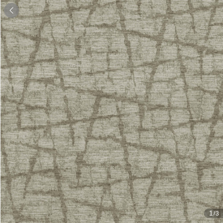

1
/3