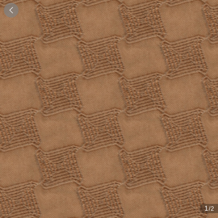

1
/2