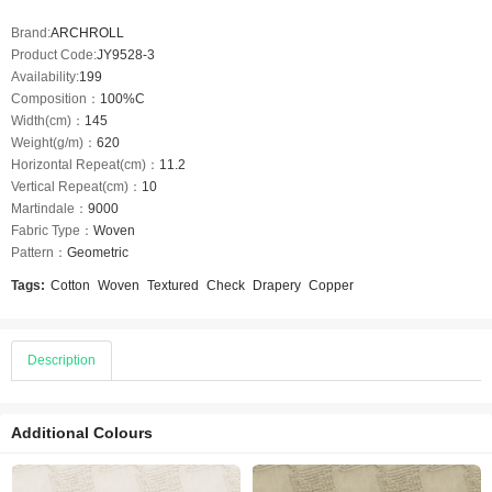
Brand:
ARCHROLL
Product Code:
JY9528-3
Availability:
199
Composition：
100%C
Width(cm)：
145
Weight(g/m)：
620
Horizontal Repeat(cm)：
11.2
Vertical Repeat(cm)：
10
Martindale：
9000
Fabric Type：
Woven
Pattern：
Geometric
Tags:
Cotton
Woven
Textured
Check
Drapery
Copper
Description
Additional Colours