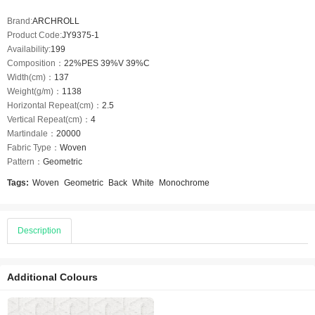
Brand:
ARCHROLL
Product Code:
JY9375-1
Availability:
199
Composition：
22%PES 39%V 39%C
Width(cm)：
137
Weight(g/m)：
1138
Horizontal Repeat(cm)：
2.5
Vertical Repeat(cm)：
4
Martindale：
20000
Fabric Type：
Woven
Pattern：
Geometric
Tags:
Woven
Geometric
Back
White
Monochrome
Description
Additional Colours