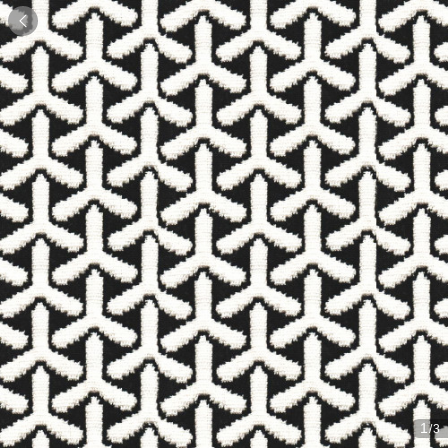

1
/3