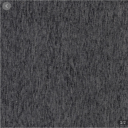

1
/2