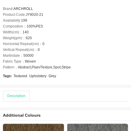
Brand:
ARCHROLL
Product Code:
JY9020-21
Availability:
199
Composition：
100%PES
Width(cm)：
140
Weight(g/m)：
620
Horizontal Repeat(cm)：
0
Vertical Repeat(cm)：
0
Martindale：
50000
Fabric Type：
Woven
Pattern：
Abstract,Plain/Texture,Spot,Stripe
Tags:
Textured
Upholstery
Grey
Description
Additional Colours