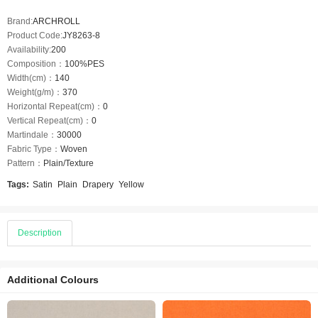
Brand:
ARCHROLL
Product Code:
JY8263-8
Availability:
200
Composition：
100%PES
Width(cm)：
140
Weight(g/m)：
370
Horizontal Repeat(cm)：
0
Vertical Repeat(cm)：
0
Martindale：
30000
Fabric Type：
Woven
Pattern：
Plain/Texture
Tags:
Satin
Plain
Drapery
Yellow
Description
Additional Colours