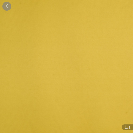

1
/1