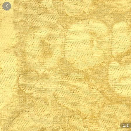

1
/1