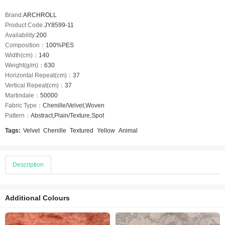
Brand:
ARCHROLL
Product Code:
JY8599-11
Availability:
200
Composition：
100%PES
Width(cm)：
140
Weight(g/m)：
630
Horizontal Repeat(cm)：
37
Vertical Repeat(cm)：
37
Martindale：
50000
Fabric Type：
Chenille/Velvet,Woven
Pattern：
Abstract,Plain/Texture,Spot
Tags:
Velvet
Chenille
Textured
Yellow
Animal
Description
Additional Colours