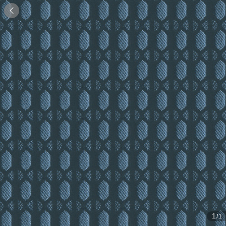

1
/1