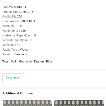
Brand:
ARCHROLL
Product Code:
JY9217-5
Availability:
200
Composition：
100%PES
Width(cm)：
148
Weight(g/m)：
326
Horizontal Repeat(cm)：
0
Vertical Repeat(cm)：
0
Martindale：
0
Fabric Type：
Woven
Pattern：
Geometric
Tags:
Satin
Geometric
Drapery
Blue
Description
Additional Colours