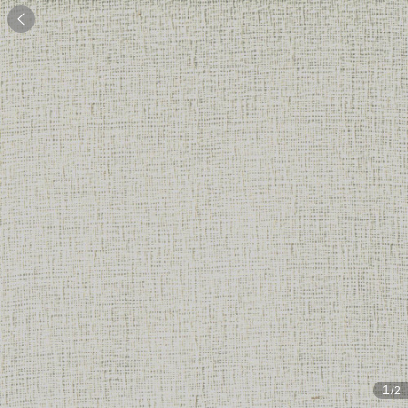

1
/2