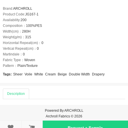
Brand:
ARCHROLL
Product Code:
JG167-1
Availability:
200
Composition：
100%PES
Width(cm)：
280H
Weight(g/m)：
315
Horizontal Repeat(cm)：
0
Vertical Repeat(cm)：
0
Martindale：
0
Fabric Type：
Woven
Pattern：
Plain/Texture
Tags:
Sheer
Voile
White
Cream
Beige
Double Width
Drapery
Description
Powered By
ARCHROLL
Archroll Fabrics © 2026

Request a Sample