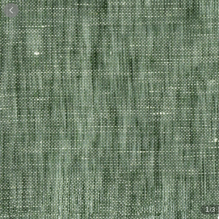

1
/3