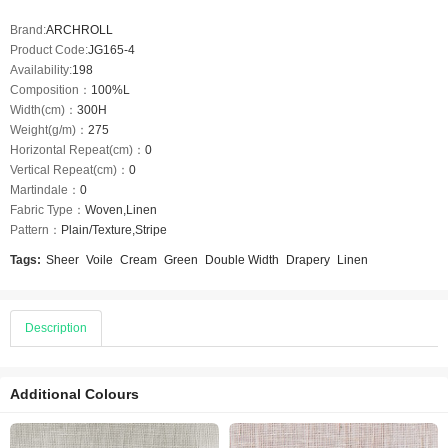
Brand:
ARCHROLL
Product Code:
JG165-4
Availability:
198
Composition：
100%L
Width(cm)：
300H
Weight(g/m)：
275
Horizontal Repeat(cm)：
0
Vertical Repeat(cm)：
0
Martindale：
0
Fabric Type：
Woven,Linen
Pattern：
Plain/Texture,Stripe
Tags:
Sheer
Voile
Cream
Green
Double Width
Drapery
Linen
Description
Additional Colours