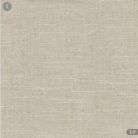

1
/2