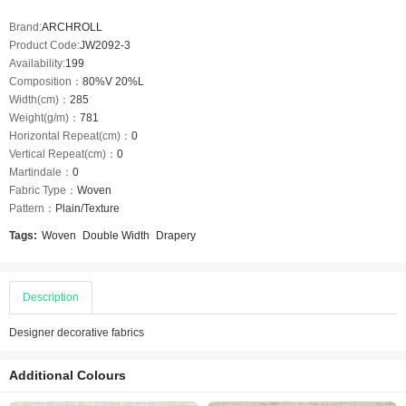
Brand:
ARCHROLL
Product Code:
JW2092-3
Availability:
199
Composition：
80%V 20%L
Width(cm)：
285
Weight(g/m)：
781
Horizontal Repeat(cm)：
0
Vertical Repeat(cm)：
0
Martindale：
0
Fabric Type：
Woven
Pattern：
Plain/Texture
Tags:
Woven
Double Width
Drapery
Description
Designer decorative fabrics
Additional Colours