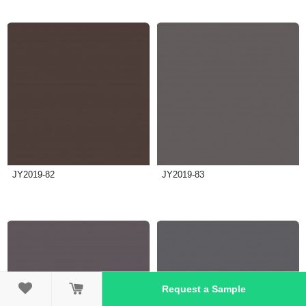
JY2019-82
JY2019-83

Request a Sample