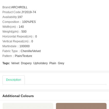
Brand:
ARCHROLL
Product Code:
JY2019-74
Availability:
197
Composition：
100%PES
Width(cm)：
140
Weight(g/m)：
500
Horizontal Repeat(cm)：
0
Vertical Repeat(cm)：
0
Martindale：
100000
Fabric Type：
Chenille/Velvet
Pattern：
Plain/Texture
Tags:
Velvet
Drapery
Upholstery
Plain
Grey
Description
Additional Colours