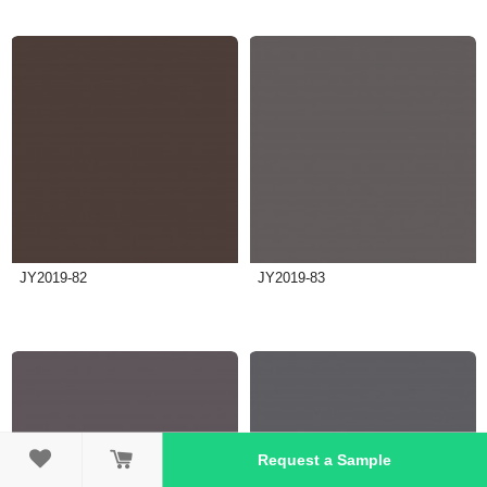
JY2019-82
JY2019-83

Request a Sample