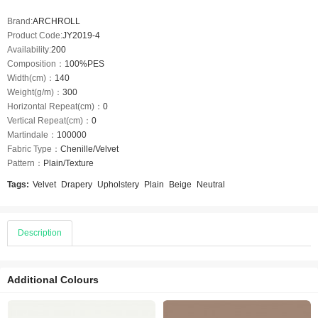
Brand:
ARCHROLL
Product Code:
JY2019-4
Availability:
200
Composition：
100%PES
Width(cm)：
140
Weight(g/m)：
300
Horizontal Repeat(cm)：
0
Vertical Repeat(cm)：
0
Martindale：
100000
Fabric Type：
Chenille/Velvet
Pattern：
Plain/Texture
Tags:
Velvet
Drapery
Upholstery
Plain
Beige
Neutral
Description
Additional Colours