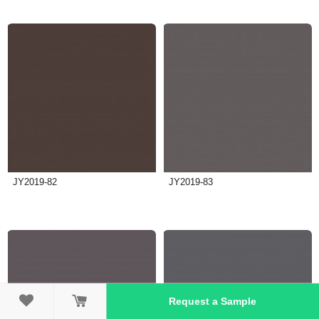
JY2019-82
JY2019-83

Request a Sample