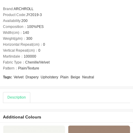
Brand:
ARCHROLL
Product Code:
JY2019-3
Availability:
200
Composition：
100%PES
Width(cm)：
140
Weight(g/m)：
300
Horizontal Repeat(cm)：
0
Vertical Repeat(cm)：
0
Martindale：
100000
Fabric Type：
Chenille/Velvet
Pattern：
Plain/Texture
Tags:
Velvet
Drapery
Upholstery
Plain
Beige
Neutral
Description
Additional Colours