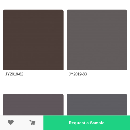
JY2019-82
JY2019-83

Request a Sample