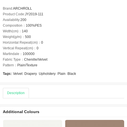
Brand:
ARCHROLL
Product Code:
JY2019-111
Availability:
200
Composition：
100%PES
Width(cm)：
140
Weight(g/m)：
500
Horizontal Repeat(cm)：
0
Vertical Repeat(cm)：
0
Martindale：
100000
Fabric Type：
Chenille/Velvet
Pattern：
Plain/Texture
Tags:
Velvet
Drapery
Upholstery
Plain
Black
Description
Additional Colours