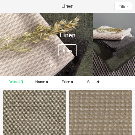
Linen
Filter
Linen
View
Default
Name
Price
Sales