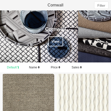
Cornwall
Filter
Cornwall
View
Default
Name
Price
Sales