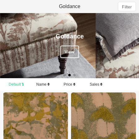
Goldance
Filter
Goldance
View
Default
Name
Price
Sales