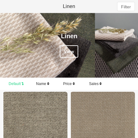
Linen
Filter
Linen
View
Default
Name
Price
Sales