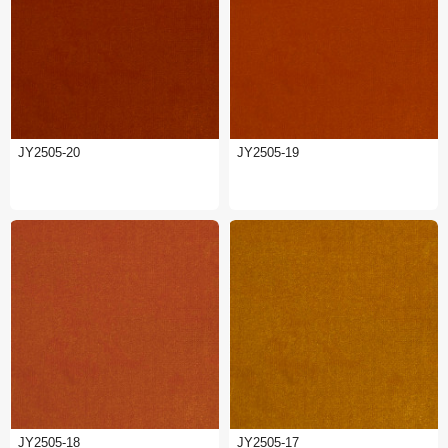
JY2505-20
JY2505-19
JY2505-18
JY2505-17