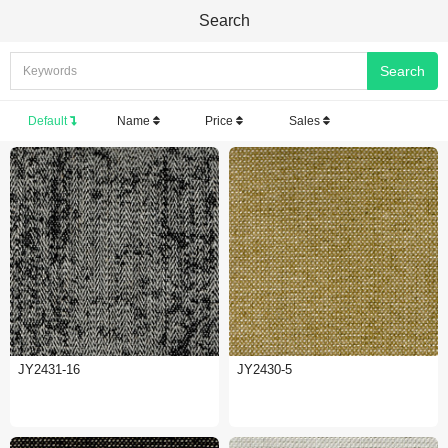
Search
Default
Name
Price
Sales
JY2431-16
JY2430-5