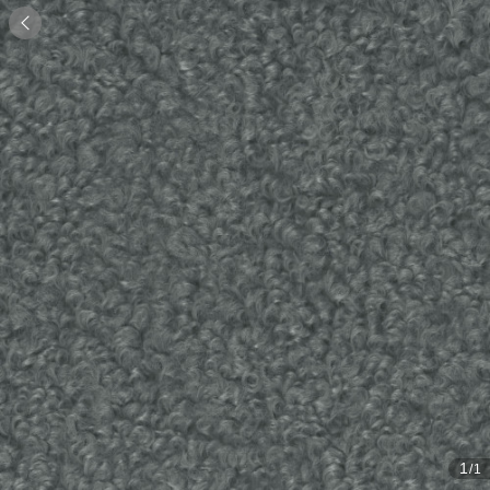

1
/1