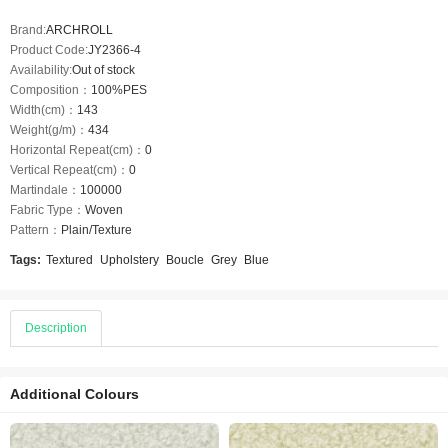
Brand:
ARCHROLL
Product Code:
JY2366-4
Availability:
Out of stock
Composition：
100%PES
Width(cm)：
143
Weight(g/m)：
434
Horizontal Repeat(cm)：
0
Vertical Repeat(cm)：
0
Martindale：
100000
Fabric Type：
Woven
Pattern：
Plain/Texture
Tags:
Textured
Upholstery
Boucle
Grey
Blue
Description
Additional Colours