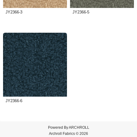
JY2366-3
JY2366-5
JY2366-6
Powered By
ARCHROLL
Archroll Fabrics © 2026