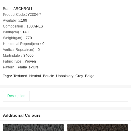
Brand:
ARCHROLL
Product Code:
JY2334-7
Availability:
199
Composition：
100%PES
Width(cm)：
140
Weight(g/m)：
770
Horizontal Repeat(cm)：
0
Vertical Repeat(cm)：
0
Martindale：
34000
Fabric Type：
Woven
Pattern：
Plain/Texture
Tags:
Textured
Neutral
Boucle
Upholstery
Grey
Beige
Description
Additional Colours