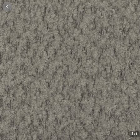

1
/1