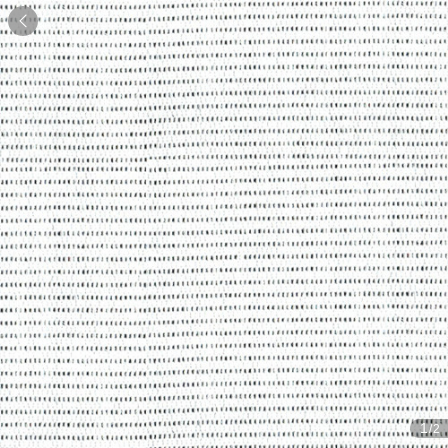

1
/2