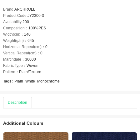
Brand:
ARCHROLL
Product Code:
JY2300-3
Availability:
200
Composition：
100%PES
Width(cm)：
140
Weight(g/m)：
645
Horizontal Repeat(cm)：
0
Vertical Repeat(cm)：
0
Martindale：
36000
Fabric Type：
Woven
Pattern：
Plain/Texture
Tags:
Plain
White
Monochrome
Description
Additional Colours