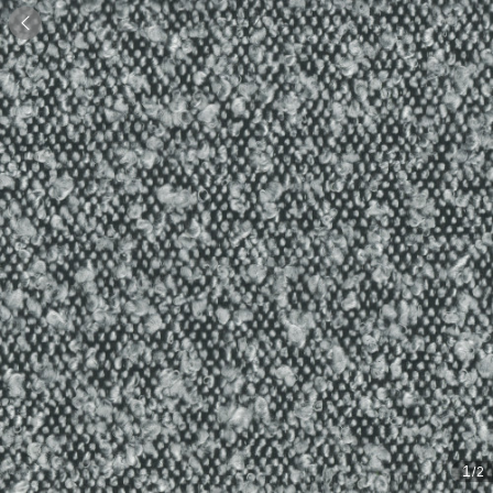

1
/2