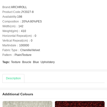
Brand:
ARCHROLL
Product Code:
JY2027-8
Availability:
198
Composition：
20%A 80%PES
Width(cm)：
142
Weight(g/m)：
410
Horizontal Repeat(cm)：
0
Vertical Repeat(cm)：
0
Martindale：
100000
Fabric Type：
Chenille/Velvet
Pattern：
Plain/Texture
Tags:
Texture
Boucle
Blue
Upholstery
Description
Additional Colours