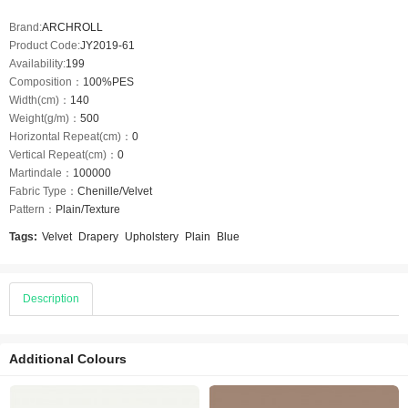
Brand:
ARCHROLL
Product Code:
JY2019-61
Availability:
199
Composition：
100%PES
Width(cm)：
140
Weight(g/m)：
500
Horizontal Repeat(cm)：
0
Vertical Repeat(cm)：
0
Martindale：
100000
Fabric Type：
Chenille/Velvet
Pattern：
Plain/Texture
Tags:
Velvet
Drapery
Upholstery
Plain
Blue
Description
Additional Colours