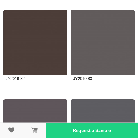
JY2019-82
JY2019-83

Request a Sample