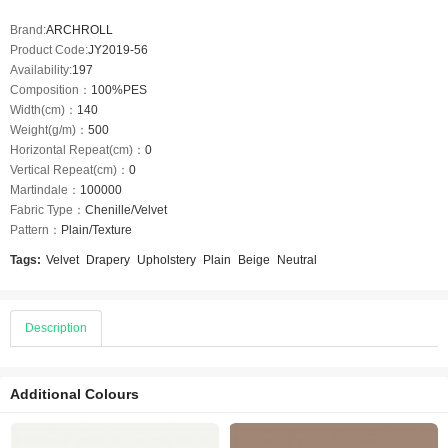
Brand:
ARCHROLL
Product Code:
JY2019-56
Availability:
197
Composition：
100%PES
Width(cm)：
140
Weight(g/m)：
500
Horizontal Repeat(cm)：
0
Vertical Repeat(cm)：
0
Martindale：
100000
Fabric Type：
Chenille/Velvet
Pattern：
Plain/Texture
Tags:
Velvet
Drapery
Upholstery
Plain
Beige
Neutral
Description
Additional Colours