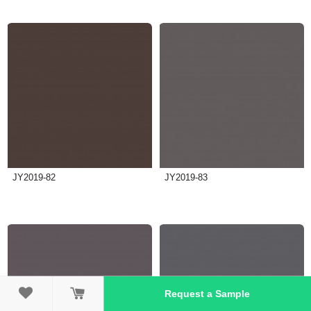
JY2019-82
JY2019-83

Request a Sample