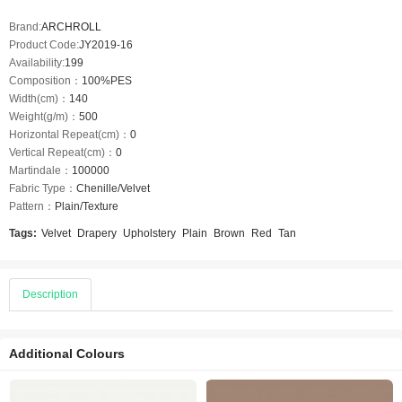
Brand:
ARCHROLL
Product Code:
JY2019-16
Availability:
199
Composition：
100%PES
Width(cm)：
140
Weight(g/m)：
500
Horizontal Repeat(cm)：
0
Vertical Repeat(cm)：
0
Martindale：
100000
Fabric Type：
Chenille/Velvet
Pattern：
Plain/Texture
Tags:
Velvet
Drapery
Upholstery
Plain
Brown
Red
Tan
Description
Additional Colours