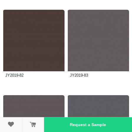
JY2019-82
JY2019-83

Request a Sample