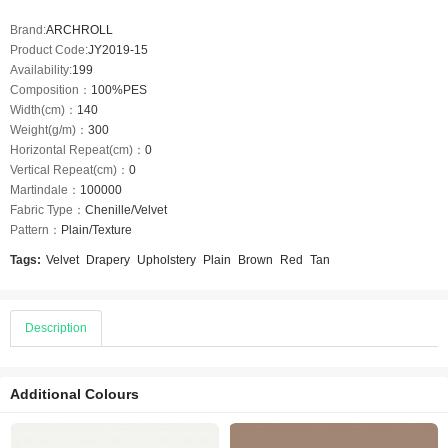
Brand:
ARCHROLL
Product Code:
JY2019-15
Availability:
199
Composition：
100%PES
Width(cm)：
140
Weight(g/m)：
300
Horizontal Repeat(cm)：
0
Vertical Repeat(cm)：
0
Martindale：
100000
Fabric Type：
Chenille/Velvet
Pattern：
Plain/Texture
Tags:
Velvet
Drapery
Upholstery
Plain
Brown
Red
Tan
Description
Additional Colours