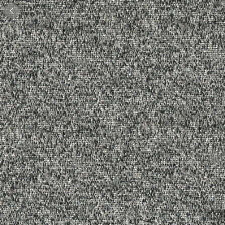

1
/2