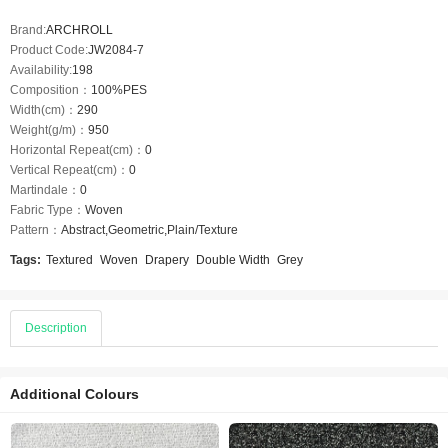
Brand:
ARCHROLL
Product Code:
JW2084-7
Availability:
198
Composition：
100%PES
Width(cm)：
290
Weight(g/m)：
950
Horizontal Repeat(cm)：
0
Vertical Repeat(cm)：
0
Martindale：
0
Fabric Type：
Woven
Pattern：
Abstract,Geometric,Plain/Texture
Tags:
Textured
Woven
Drapery
Double Width
Grey
Description
Additional Colours