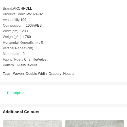
Brand:
ARCHROLL
Product Code:
JW2024-02
Availability:
199
Composition：
100%PES
Width(cm)：
280
Weight(g/m)：
760
Horizontal Repeat(cm)：
0
Vertical Repeat(cm)：
0
Martindale：
0
Fabric Type：
Chenille/Velvet
Pattern：
Plain/Texture
Tags:
Woven
Double Width
Drapery
Neutral
Description
Additional Colours