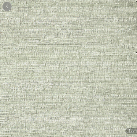

1
/2