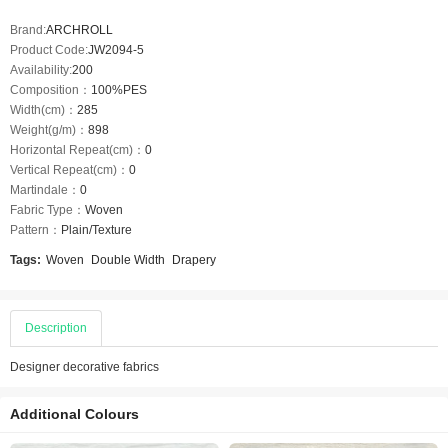
Brand:
ARCHROLL
Product Code:
JW2094-5
Availability:
200
Composition：
100%PES
Width(cm)：
285
Weight(g/m)：
898
Horizontal Repeat(cm)：
0
Vertical Repeat(cm)：
0
Martindale：
0
Fabric Type：
Woven
Pattern：
Plain/Texture
Tags:
Woven
Double Width
Drapery
Description
Designer decorative fabrics
Additional Colours