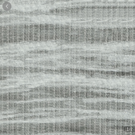

1
/2