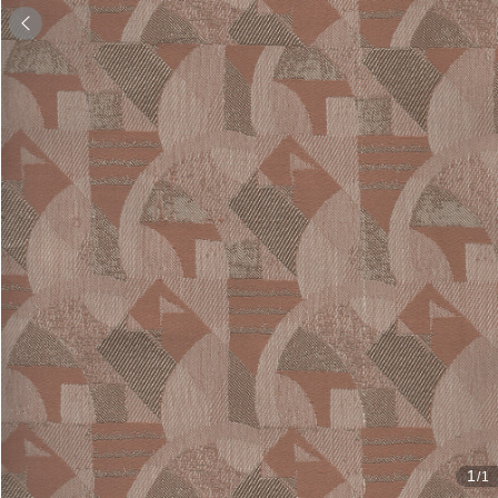

1
/1