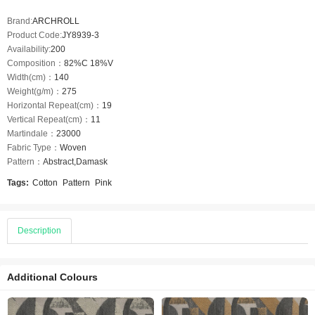
Brand:
ARCHROLL
Product Code:
JY8939-3
Availability:
200
Composition：
82%C 18%V
Width(cm)：
140
Weight(g/m)：
275
Horizontal Repeat(cm)：
19
Vertical Repeat(cm)：
11
Martindale：
23000
Fabric Type：
Woven
Pattern：
Abstract,Damask
Tags:
Cotton
Pattern
Pink
Description
Additional Colours