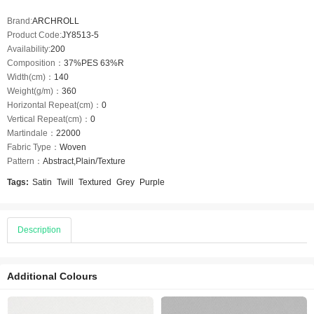
Brand:
ARCHROLL
Product Code:
JY8513-5
Availability:
200
Composition：
37%PES 63%R
Width(cm)：
140
Weight(g/m)：
360
Horizontal Repeat(cm)：
0
Vertical Repeat(cm)：
0
Martindale：
22000
Fabric Type：
Woven
Pattern：
Abstract,Plain/Texture
Tags:
Satin
Twill
Textured
Grey
Purple
Description
Additional Colours