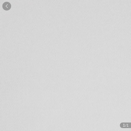

1
/1