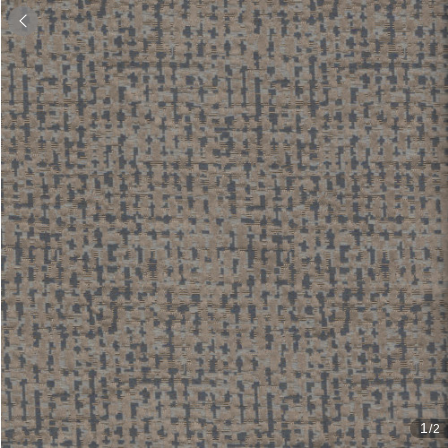

1
/2