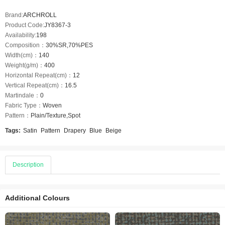
Brand:
ARCHROLL
Product Code:
JY8367-3
Availability:
198
Composition：
30%SR,70%PES
Width(cm)：
140
Weight(g/m)：
400
Horizontal Repeat(cm)：
12
Vertical Repeat(cm)：
16.5
Martindale：
0
Fabric Type：
Woven
Pattern：
Plain/Texture,Spot
Tags:
Satin
Pattern
Drapery
Blue
Beige
Description
Additional Colours