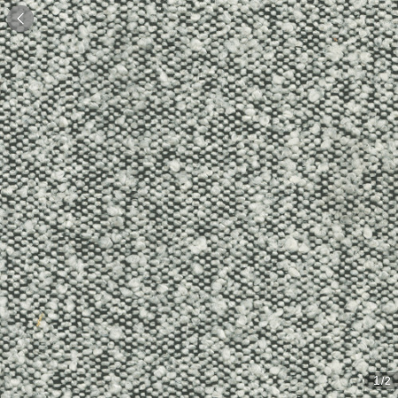

1
/2