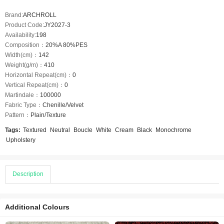
Brand:
ARCHROLL
Product Code:
JY2027-3
Availability:
198
Composition：
20%A 80%PES
Width(cm)：
142
Weight(g/m)：
410
Horizontal Repeat(cm)：
0
Vertical Repeat(cm)：
0
Martindale：
100000
Fabric Type：
Chenille/Velvet
Pattern：
Plain/Texture
Tags:
Textured
Neutral
Boucle
White
Cream
Black
Monochrome
Upholstery
Description
Additional Colours