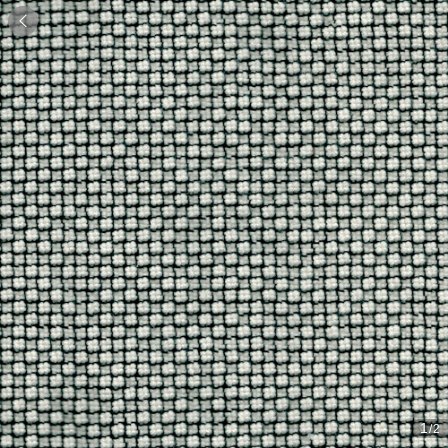

1
/2