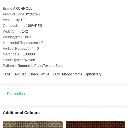
Brand:
ARCHROLL
Product Code:
JY2023-1
Availability:
199
Composition：
100%PES
Width(cm)：
142
Weight(g/m)：
803
Horizontal Repeat(cm)：
0
Vertical Repeat(cm)：
0
Martindale：
100000
Fabric Type：
Woven
Pattern：
Geometric,Plain/Texture,Spot
Tags:
Textured
Check
White
Black
Monochrome
Upholstery
Description
Additional Colours