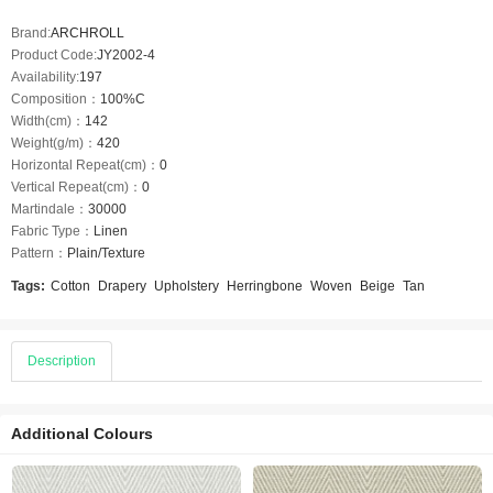
Brand:
ARCHROLL
Product Code:
JY2002-4
Availability:
197
Composition：
100%C
Width(cm)：
142
Weight(g/m)：
420
Horizontal Repeat(cm)：
0
Vertical Repeat(cm)：
0
Martindale：
30000
Fabric Type：
Linen
Pattern：
Plain/Texture
Tags:
Cotton
Drapery
Upholstery
Herringbone
Woven
Beige
Tan
Description
Additional Colours