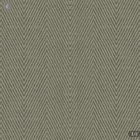

1
/2