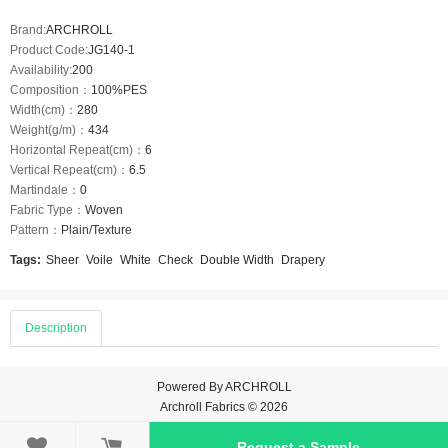
Brand:
ARCHROLL
Product Code:
JG140-1
Availability:
200
Composition：
100%PES
Width(cm)：
280
Weight(g/m)：
434
Horizontal Repeat(cm)：
6
Vertical Repeat(cm)：
6.5
Martindale：
0
Fabric Type：
Woven
Pattern：
Plain/Texture
Tags:
Sheer
Voile
White
Check
Double Width
Drapery
Description
Powered By
ARCHROLL
Archroll Fabrics © 2026

Request a Sample