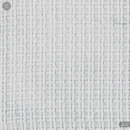

1
/1