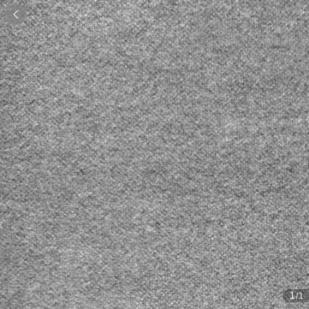

1
/1