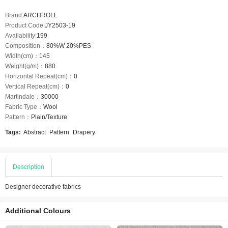
Brand:
ARCHROLL
Product Code:
JY2503-19
Availability:
199
Composition：
80%W 20%PES
Width(cm)：
145
Weight(g/m)：
880
Horizontal Repeat(cm)：
0
Vertical Repeat(cm)：
0
Martindale：
30000
Fabric Type：
Wool
Pattern：
Plain/Texture
Tags:
Abstract
Pattern
Drapery
Description
Designer decorative fabrics
Additional Colours