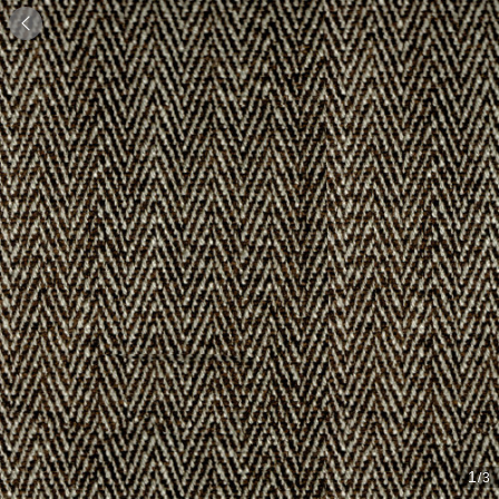

1
/3