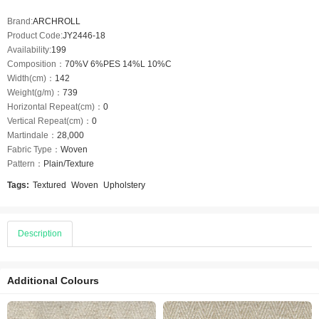
Brand:
ARCHROLL
Product Code:
JY2446-18
Availability:
199
Composition：
70%V 6%PES 14%L 10%C
Width(cm)：
142
Weight(g/m)：
739
Horizontal Repeat(cm)：
0
Vertical Repeat(cm)：
0
Martindale：
28,000
Fabric Type：
Woven
Pattern：
Plain/Texture
Tags:
Textured
Woven
Upholstery
Description
Additional Colours