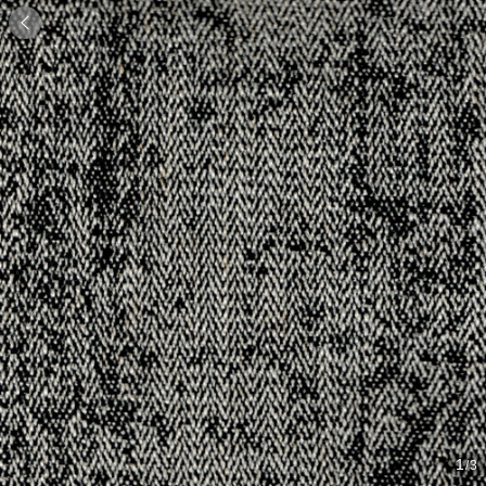

1
/3