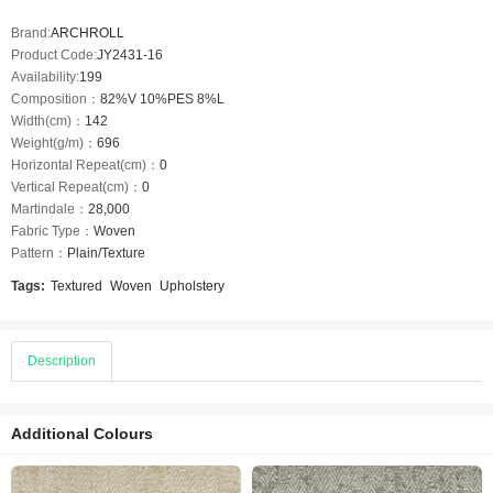
Brand:
ARCHROLL
Product Code:
JY2431-16
Availability:
199
Composition：
82%V 10%PES 8%L
Width(cm)：
142
Weight(g/m)：
696
Horizontal Repeat(cm)：
0
Vertical Repeat(cm)：
0
Martindale：
28,000
Fabric Type：
Woven
Pattern：
Plain/Texture
Tags:
Textured
Woven
Upholstery
Description
Additional Colours