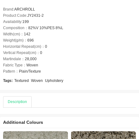
Brand:
ARCHROLL
Product Code:
JY2431-2
Availability:
199
Composition：
82%V 10%PES 8%L
Width(cm)：
142
Weight(g/m)：
696
Horizontal Repeat(cm)：
0
Vertical Repeat(cm)：
0
Martindale：
28,000
Fabric Type：
Woven
Pattern：
Plain/Texture
Tags:
Textured
Woven
Upholstery
Description
Additional Colours