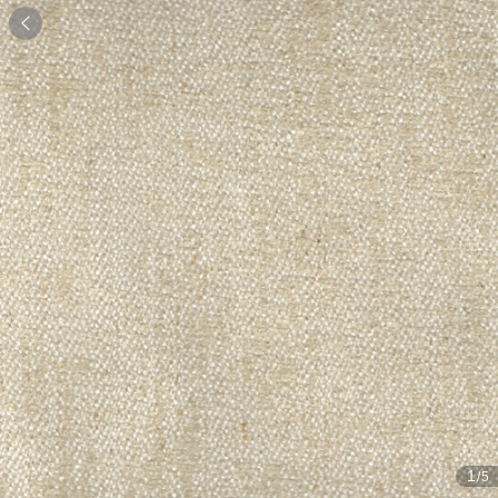

1
/5